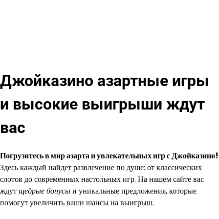
Джойказино азартные игры
и высокие выигрыши ждут
вас
Погрузитесь в мир азарта и увлекательных игр с Джойказино!
Здесь каждый найдет развлечение по душе: от классических
слотов до современных настольных игр. На нашем сайте вас
ждут
щедрые бонусы
и уникальные предложения, которые
помогут увеличить ваши шансы на выигрыш.