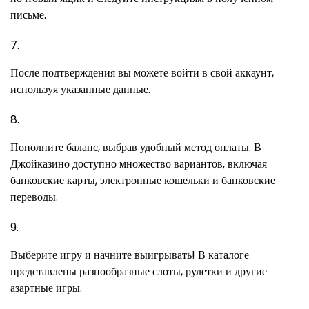
письме.
После подтверждения вы можете войти в свой аккаунт,
используя указанные данные.
Пополните баланс, выбрав удобный метод оплаты. В
Джойказино доступно множество вариантов, включая
банковские карты, электронные кошельки и банковские
переводы.
Выберите игру и начните выигрывать! В каталоге
представлены разнообразные слоты, рулетки и другие
азартные игры.