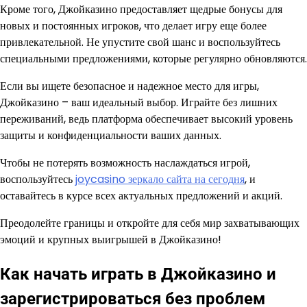
Кроме того, Джойказино предоставляет щедрые бонусы для
новых и постоянных игроков, что делает игру еще более
привлекательной. Не упустите свой шанс и воспользуйтесь
специальными предложениями, которые регулярно обновляются.
Если вы ищете безопасное и надежное место для игры,
Джойказино – ваш идеальный выбор. Играйте без лишних
переживаний, ведь платформа обеспечивает высокий уровень
защиты и конфиденциальности ваших данных.
Чтобы не потерять возможность наслаждаться игрой,
воспользуйтесь
joycasino зеркало сайта на сегодня
, и
оставайтесь в курсе всех актуальных предложений и акций.
Преодолейте границы и откройте для себя мир захватывающих
эмоций и крупных выигрышей в Джойказино!
Как начать играть в Джойказино и
зарегистрироваться без проблем