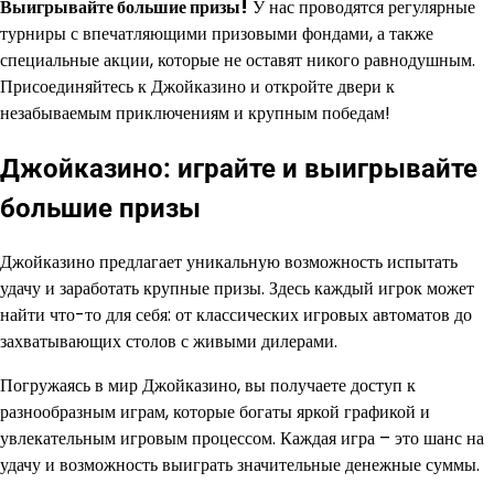
Выигрывайте большие призы!
У нас проводятся регулярные
турниры с впечатляющими призовыми фондами, а также
специальные акции, которые не оставят никого равнодушным.
Присоединяйтесь к Джойказино и откройте двери к
незабываемым приключениям и крупным победам!
Джойказино: играйте и выигрывайте
большие призы
Джойказино предлагает уникальную возможность испытать
удачу и заработать крупные призы. Здесь каждый игрок может
найти что-то для себя: от классических игровых автоматов до
захватывающих столов с живыми дилерами.
Погружаясь в мир Джойказино, вы получаете доступ к
разнообразным играм, которые богаты яркой графикой и
увлекательным игровым процессом. Каждая игра – это шанс на
удачу и возможность выиграть значительные денежные суммы.