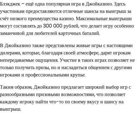
Блэкджек – ещё одна популярная игра в Джойказино. Здесь
участникам предоставляются отличные шансы на выигрыш за
счёт низкого преимущества казино. Максимальные выигрыши
могут составлять до 300 000 рублей, что делает игру особенно
заманчивой для любителей карточных баталий.
В Джойказино также представлены живые игры с настоящими
дилерами, которые, благодаря своей атмосфере, дарят игрокам
непередаваемые ощущения. Участие в таких играх позволяет не
только получить призы, но и насладиться общением с другими
игроками и профессиональными крупье.
Таким образом, Джойказино предлагает широкий выбор игр с
разнообразными призовыми возможностями, что позволяет
каждому игроку найти что-то по своему вкусу и шансу на
выигрыш.