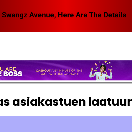
 Swangz Avenue, Here Are The Details
as asiakastuen laatuu