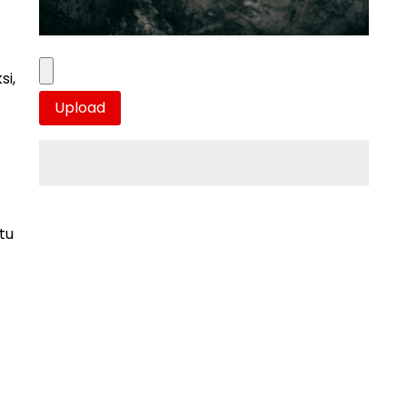
si,
tu