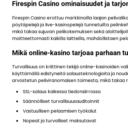
Firespin Casino ominaisuudet ja tarjo
Firespin Casino erottuu markkinoilla laajan pelivalik
pöytäpelejä ja live-kasinopelejä tunnetuilta pelinkehi
mikä takaa sujuvan pelikokemuksen sekä aloittelijoille
moitteettomasti kaikilla laitteilla, mahdollistaen pe
Mikä online-kasino tarjoaa parhaan tu
Turvallisuus on kriittinen tekijä online-kasinoiden 
käyttämällä edistyneitä salausteknologioita ja noud
arvostetun peliviranomaisen toimesta, mikä takaa re
SSL-salaus kaikessa tiedonsiirrossa
Säännölliset turvallisuusauditoinnit
Vastuullisen pelaamisen työkalut
Nopeat ja turvalliset maksutavat