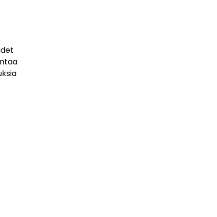
udet
antaa
uksia