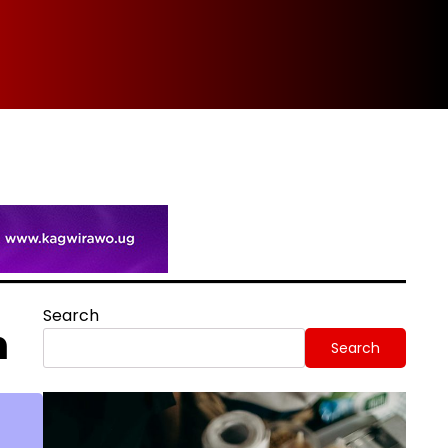
Spi
Search
n
Search