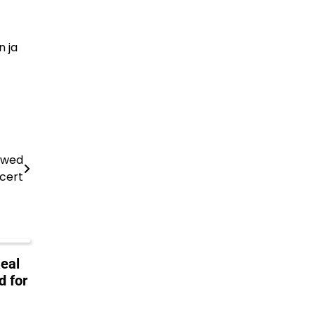
n ja
lowed
cert
eal
d for