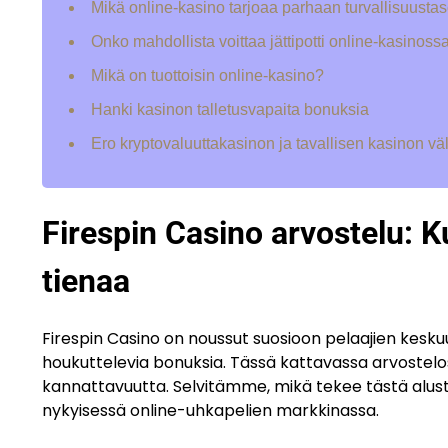
Mikä online-kasino tarjoaa parhaan turvallisuusta
Onko mahdollista voittaa jättipotti online-kasinoss
Mikä on tuottoisin online-kasino?
Hanki kasinon talletusvapaita bonuksia
Ero kryptovaluuttakasinon ja tavallisen kasinon väl
Firespin Casino arvostelu: K
tienaa
Firespin Casino on noussut suosioon pelaajien kesku
houkuttelevia bonuksia. Tässä kattavassa arvostelos
kannattavuutta. Selvitämme, mikä tekee tästä alustas
nykyisessä online-uhkapelien markkinassa.